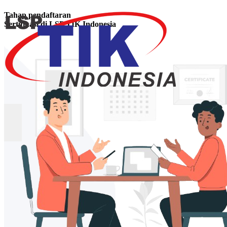
Tahap pendaftaran
Sertifikasi
di LSP TIK Indonesia